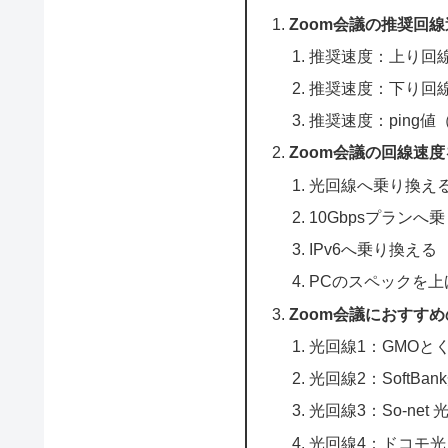
Zoom会議の推奨回
推奨速度：上り回
推奨速度：下り回
推奨速度：ping
Zoom会議の回線速
光回線へ乗り換え
10Gbpsプランへ
IPv6へ乗り換える
PCのスペックを上
Zoom会議におすすめ
光回線1：GMOと
光回線2：SoftBan
光回線3：So-net 光
光回線4：ドコモ光