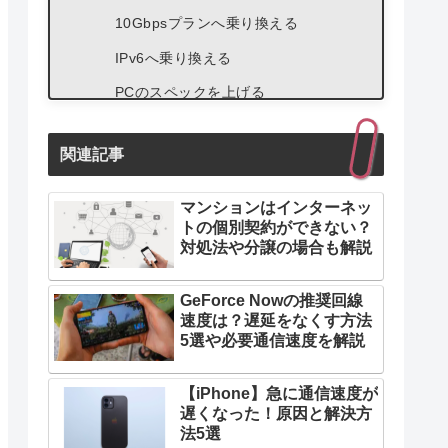
10Gbpsプランへ乗り換える
オ
IPv6へ乗り換える
PCのスペックを上げる
s
Zoom会議におすすめの光回線5選
関連記事
光回線1：GMOとくとくBB光
s
光回線2：SoftBank光
マンションはインターネッ
トの個別契約ができない？
光回線3：So-net 光 (auひかり)
対処法や分譲の場合も解説
光回線4：ドコモ光
下り）
GeForce Nowの推奨回線
光回線5：楽天ひかり
速度は？遅延をなくす方法
5選や必要通信速度を解説
【iPhone】急に通信速度が
遅くなった！原因と解決方
法5選