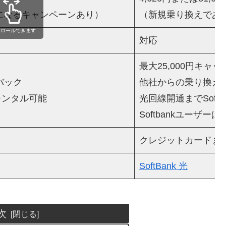
になるキャンペーンあり）
（新規乗り換えであ
クロールできます
対応
最大25,000円キャ
ュバック
他社からの乗り換えで
レンタル可能
光回線開通までSoftB
Softbankユーザ
クレジットカードま
SoftBank 光
次