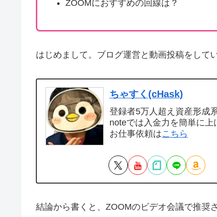
ZOOMにおすすめの回線は？
はじめまして。ブログ運営と動画投稿をして
ちゃすく(cHask)
登録者5万人超え資産形成系Y
noteでは入金力を簡単に上
お仕事依頼は
こちら
結論から書くと、ZOOMのビデオ会議で推奨