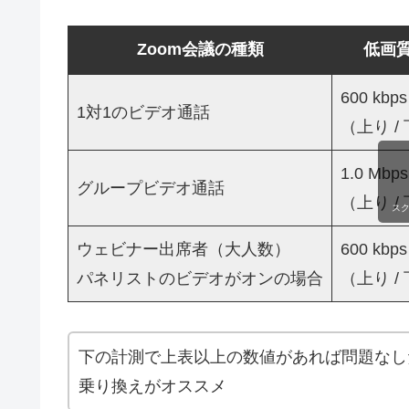
Zoom会議の種類
低画質
600 kbps
1対1のビデオ通話
（上り /
1.0 Mbps
グループビデオ通話
（上り /
ス
ウェビナー出席者（大人数）
600 kbps
パネリストのビデオがオンの場合
（上り /
下の計測で上表以上の数値があれば問題なし
乗り換えがオススメ