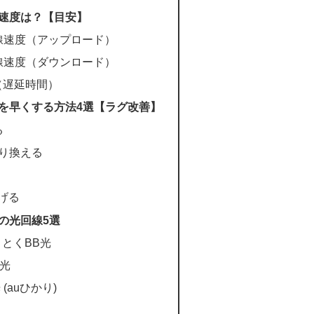
線速度は？【目安】
線速度（アップロード）
線速度（ダウンロード）
値（遅延時間）
度を早くする方法4選【ラグ改善】
る
乗り換える
げる
の光回線5選
くとくBB光
k光
 (auひかり)