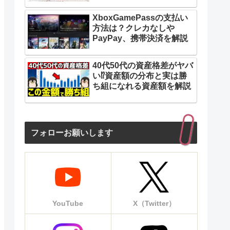
れば2年利用で無料）
（契約期
XboxGamePassの支払い
方法は？クレカなしや
PayPay、携帯決済を解説
対応
40代50代の資産格差がヤバ
ッシュバック
最大40,
い⁉︎資産額の分布と実は勝
6か月間は月額料金980円
他社からの
ち組になれる資産額を解説
ank AirかポケットWi-Fiの無料レンタル可能
IP v6
ーは追加の割引あり
auユー
フォローお願いします
たは口座振替
クレジッ
So-net 
YouTube
X（Twitter）