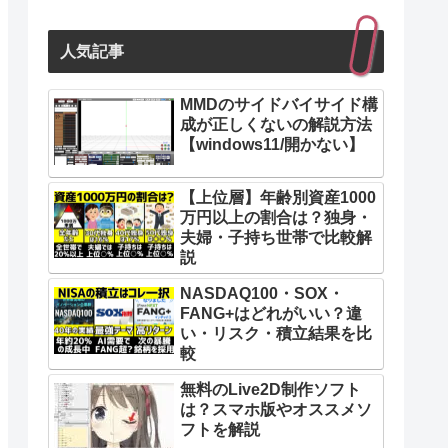
人気記事
MMDのサイドバイサイド構
成が正しくないの解説方法
Softbank光
【windows11/開かない】
0円、戸建て10Gbps：6,380円
戸建て1Gb
【上位層】年齢別資産1000
万円以上の割合は？独身・
180円、マンション10Gbps：6,380円
マンション1
夫婦・子持ち世帯で比較解
説
NASDAQ100・SOX・
から選べる
縛りなし
FANG+はどれがいい？違
い・リスク・積立結果を比
較
ンありでも最大16,500円まで
7,700円～
無料のLive2D制作ソフト
開通工事
は？スマホ版やオススメソ
フトを解説
0円
戸建て契約