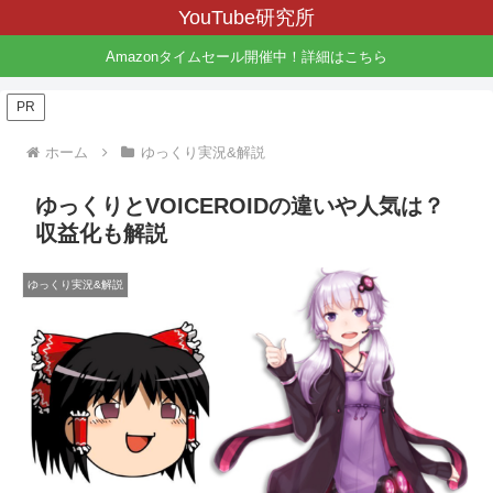
YouTube研究所
Amazonタイムセール開催中！詳細はこちら
PR
ホーム
ゆっくり実況&解説
ゆっくりとVOICEROIDの違いや人気は？
収益化も解説
ゆっくり実況&解説