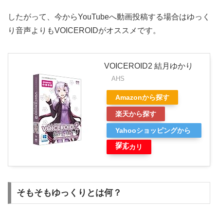
したがって、今からYouTubeへ動画投稿する場合はゆっく
り音声よりもVOICEROIDがオススメです。
VOICEROID2 結月ゆかり
AHS
Amazonから探す
楽天から探す
Yahooショッピングから
探す
メルカリ
そもそもゆっくりとは何？