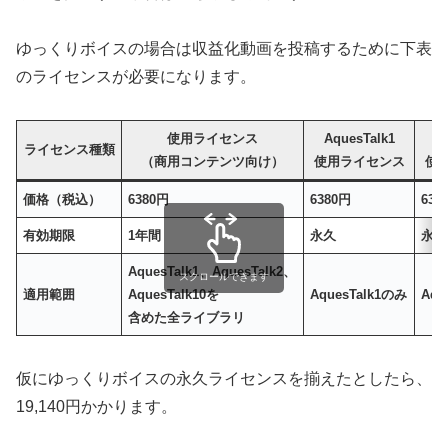
ゆっくりボイスの場合は収益化動画を投稿するために下表
のライセンスが必要になります。
使用ライセンス
AquesTalk1
A
ライセンス種類
（商用コンテンツ向け）
使用ライセンス
使
価格（税込）
6380円
6380円
638
有効期限
1年間
永久
永久
AquesTalk1、AquesTalk2、
スクロールできます
適用範囲
AquesTalk10を
AquesTalk1のみ
Aqu
含めた全ライブラリ
仮にゆっくりボイスの永久ライセンスを揃えたとしたら、
19,140円かかります。