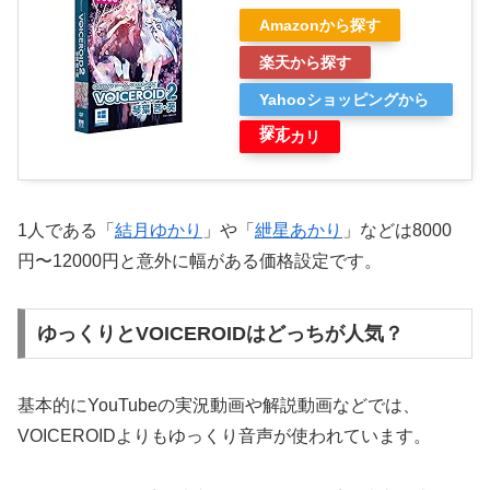
Amazonから探す
楽天から探す
Yahooショッピングから
探す
メルカリ
1人である「
結月ゆかり
」や「
紲星あかり
」などは8000
円〜12000円と意外に幅がある価格設定です。
ゆっくりとVOICEROIDはどっちが人気？
基本的にYouTubeの実況動画や解説動画などでは、
VOICEROIDよりもゆっくり音声が使われています。