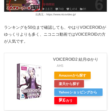
出典元：https://www.nicovideo.jp/
ランキングを50位まで確認しても、やはりVOICEROIDが
ゆっくりよりも多く、ニコニコ動画ではVOICEROIDの方
が人気です。
VOICEROID2 結月ゆかり
AHS
Amazonから探す
楽天から探す
Yahooショッピングから
探す
メルカリ