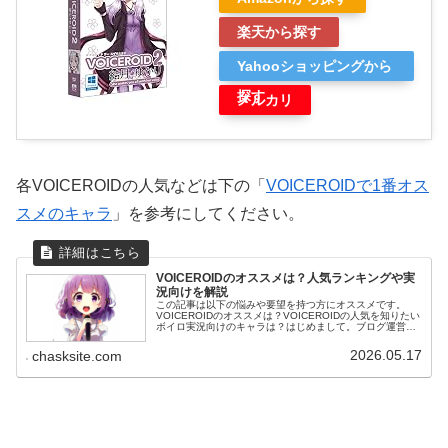
楽天から探す
Yahooショッピングから
探す
メルカリ
各VOICEROIDの人気などは下の「
VOICEROIDで1番オス
スメのキャラ
」を参考にしてください。
VOICEROIDのオススメは？人気ランキングや実
況向けを解説
この記事は以下の悩みや要望を持つ方にオススメです。
VOICEROIDのオススメは？VOICEROIDの人気を知りたい
ボイロ実況向けのキャラは？はじめまして。ブログ運営と
動画投稿をしているちゃすくです。この記事では
VOICEROIDで1番オス...
2026.05.17
chasksite.com