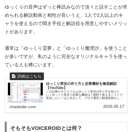
ゆっくりの音声はずっと棒読みなので淡々と話すことが求
められる解説動画と相性が良いうえ、1人で2人以上のキ
ャラを使えるので聞き手役と解説役を用意しやすいメリッ
トがあります。
通常は「ゆっくり霊夢」と「ゆっくり魔理沙」を使うこと
が多いですが、私のように完全なオリジナルキャラを使っ
ている人も稀にいます。
ゆっくり実況の作り方と必要機材を徹底解説
【YouTube】
この記事がオススメな人ゆっくり実況の作り方を知りた
い！ゆっくり実況で必要な機材は？無料で使えるソフトで
実況したい！はじめまして。ブログ運営と動画投稿をして
いるちゃすくです。この記事ではゆっくり実況に必要な機
材と作り方について解説します。ゆっ...
2026.05.17
chasksite.com
そもそもVOICEROIDとは何？