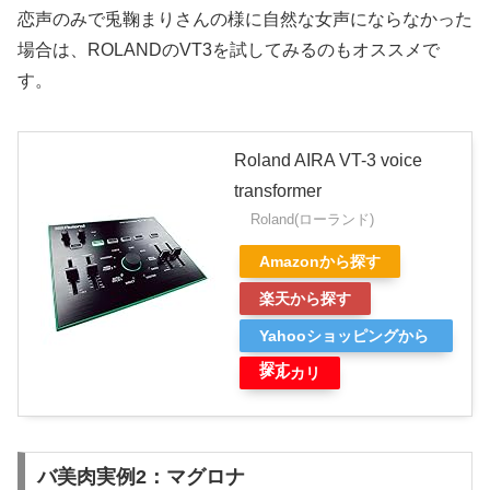
恋声のみで兎鞠まりさんの様に自然な女声にならなかった
場合は、ROLANDのVT3を試してみるのもオススメで
す。
Roland AIRA VT-3 voice
transformer
Roland(ローランド)
Amazonから探す
楽天から探す
Yahooショッピングから
探す
メルカリ
バ美肉実例2：マグロナ