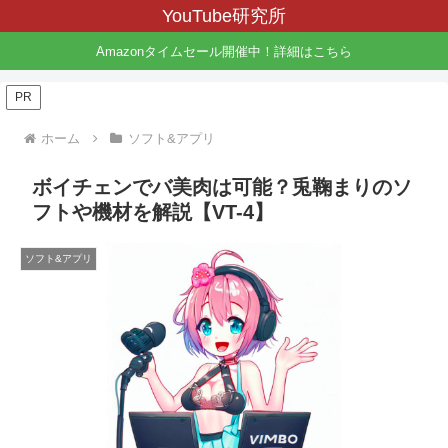
YouTube研究所
Amazonタイムセール開催中！詳細はこちら
PR
ホーム
ソフト&アプリ
ボイチェンでバ美肉は可能？兎鞠まりのソ
フトや機材を解説【VT-4】
ソフト&アプリ