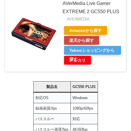
AVerMedia Live Gamer
EXTREME 2 GC550 PLUS
AVERMEDIA
Amazonから探す
楽天から探す
Yahooショッピングから
探す
メルカリ
製品名
GC550 PLUS
対応OS
Windows
録画画質/fps
1080p/60fps
パススルー
対応
パススルー画質/fps
4K/60fps