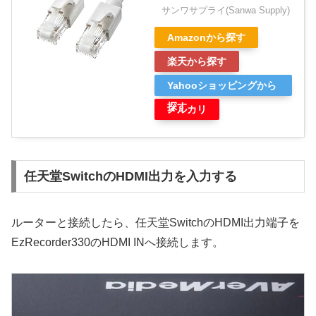
サンワサプライ(Sanwa Supply)
Amazonから探す
楽天から探す
Yahooショッピングから
探す
メルカリ
任天堂SwitchのHDMI出力を入力する
ルーターと接続したら、任天堂SwitchのHDMI出力端子を
EzRecorder330のHDMI INへ接続します。